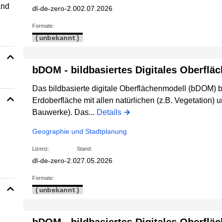
and
dl-de-zero-2.0
02.07.2026
Formate:
(unbekannt)
bDOM - bildbasiertes Digitales Oberflä
Das bildbasierte digitale Oberflächenmodell (bDOM) 
Erdoberfläche mit allen natürlichen (z.B. Vegetation) 
Bauwerke). Das...
Details
Geographie und Stadtplanung
Lizenz:
Stand:
dl-de-zero-2.0
27.05.2026
Formate:
(unbekannt)