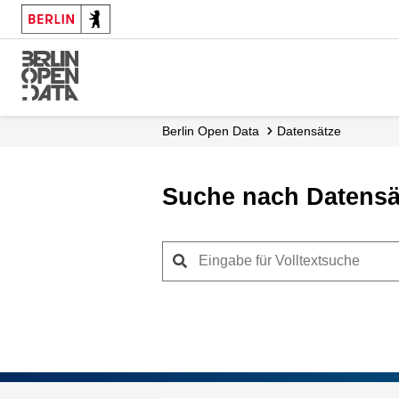
Skip
to
main
content
Berlin Open Data
Datensätze
Suche nach Datensä