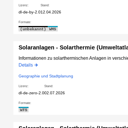
Lizenz:
Stand:
dl-de-by-2.0
12.04.2026
Formate:
(unbekannt)
WMS
Solaranlagen - Solarthermie (Umweltatl
Informationen zu solarthermischen Anlagen in vers
Details
Geographie und Stadtplanung
Lizenz:
Stand:
dl-de-zero-2.0
02.07.2026
Formate:
WFS