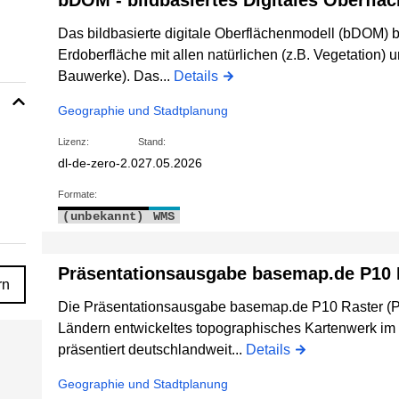
bDOM - bildbasiertes Digitales Oberflä
Das bildbasierte digitale Oberflächenmodell (bDOM) 
Erdoberfläche mit allen natürlichen (z.B. Vegetation) 
Bauwerke). Das...
Details
Geographie und Stadtplanung
Lizenz:
Stand:
dl-de-zero-2.0
27.05.2026
Formate:
(unbekannt)
WMS
Präsentationsausgabe basemap.de P10 R
rn
Die Präsentationsausgabe basemap.de P10 Raster (P1
Ländern entwickeltes topographisches Kartenwerk im
präsentiert deutschlandweit...
Details
Geographie und Stadtplanung