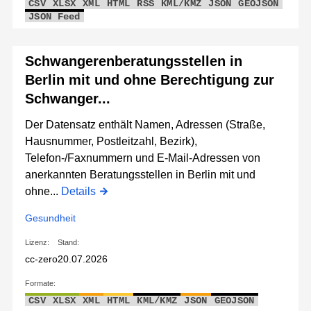
CSV
XLSX
XML
HTML
RSS
KML/KMZ
JSON
GEOJSON
JSON Feed
Schwangerenberatungsstellen in
Berlin mit und ohne Berechtigung zur
Schwanger...
Der Datensatz enthält Namen, Adressen (Straße,
Hausnummer, Postleitzahl, Bezirk),
Telefon-/Faxnummern und E-Mail-Adressen von
anerkannten Beratungsstellen in Berlin mit und
ohne...
Details
Gesundheit
Lizenz:
Stand:
cc-zero
20.07.2026
Formate:
CSV
XLSX
XML
HTML
KML/KMZ
JSON
GEOJSON