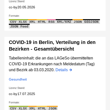
Lizenz:
Stand:
cc-by
20.05.2026
Formate:
CSV
XLSX
XML
HTML
RSS
KML/KMZ
JSON
GEOJSON
JSON Feed
COVID-19 in Berlin, Verteilung in den
Bezirken - Gesamtübersicht
Tabelleninhalt: die an das LAGeSo übermittelten
COVID-19 Erkrankungen nach Meldedatum (Tag)
und Bezirk ab 03.03.2020.
Details
Gesundheit
Lizenz:
Stand:
cc-by
17.07.2025
Formate:
CSV
XLSX
XML
HTML
JSON