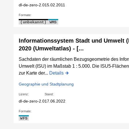
dl-de-zero-2.0
15.02.2011
Formate:
(unbekannt)
WMS
Informationssystem Stadt und Umwelt 
2020 (Umweltatlas) - [...
Sachdaten der räumlichen Bezugsgeometrie des Info
Umwelt (ISU) im Maßstab 1 : 5.000. Die ISU5-Fläche
zur Karte der...
Details
Geographie und Stadtplanung
Lizenz:
Stand:
dl-de-zero-2.0
17.06.2022
Formate:
WFS