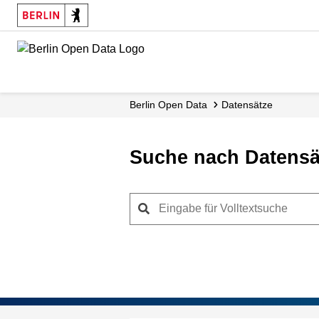
Skip
to
main
content
Berlin Open Data
Datensätze
Suche nach Datensä