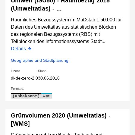
Umwelt (ISU50) - Raumbezug 2015
(Umweltatlas) - ...
Räumliches Bezugssystem im Maßstab 1:50.000 für
Daten des Umweltatlas aus statistischen Blöcken
des regionalen Bezugssystems (RBS) mit
Teilblöcken des Informationssystems Stadt...
Details
Geographie und Stadtplanung
Lizenz:
Stand:
dl-de-zero-2.0
30.06.2016
Formate:
(unbekannt)
WMS
Grünvolumen 2020 (Umweltatlas) -
[WMS]
Grünvolumenzahl pro Block-, Teilblock und