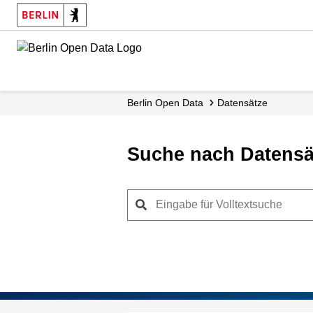
Skip
to
main
content
Berlin Open Data
Datensätze
Suche nach Datensä