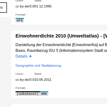
Lizenz:
Stand:
cc-by-de/3.0
01.12.1995
rn
Formate:
WFS
Einwohnerdichte 2010 (Umweltatlas) - 
Darstellung der Einwohnerdichte [Einwohner/ha] auf B
Basis. Raumbezug ISU 5 (Informationssystem Stadt u
Details
Geographie und Stadtplanung
Lizenz:
Stand:
cc-by-de/3.0
10.06.2011
Formate:
(unbekannt)
WMS