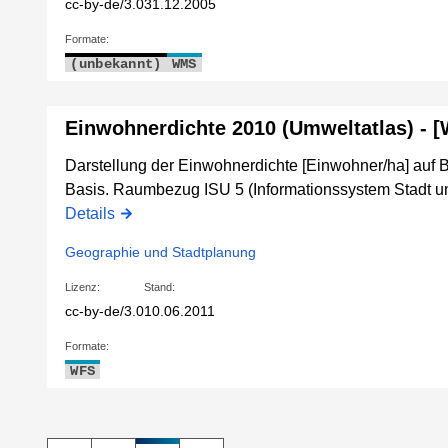
cc-by-de/3.0
31.12.2005
Formate:
(unbekannt)
WMS
Einwohnerdichte 2010 (Umweltatlas) - 
Darstellung der Einwohnerdichte [Einwohner/ha] auf B
Basis. Raumbezug ISU 5 (Informationssystem Stadt u
Details
Geographie und Stadtplanung
Lizenz:
Stand:
cc-by-de/3.0
10.06.2011
Formate:
WFS