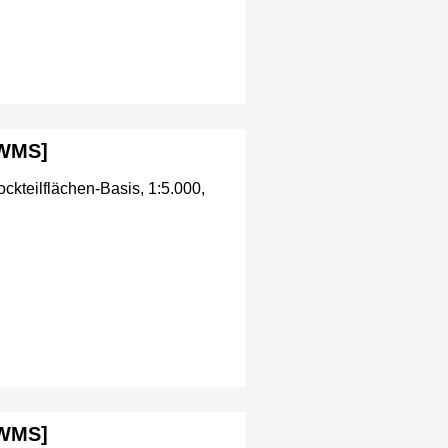
[WMS]
ckteilflächen-Basis, 1:5.000,
[WMS]