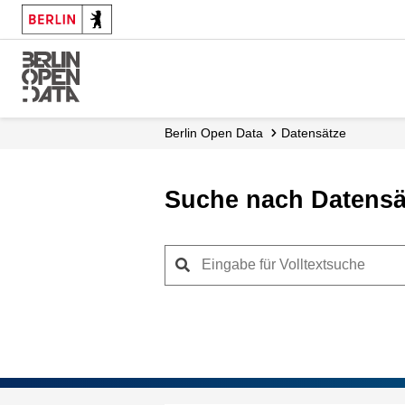
Skip
to
main
content
Berlin Open Data
Datensätze
Suche nach Datensä