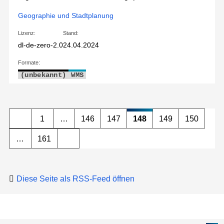
Geographie und Stadtplanung
Lizenz:
Stand:
dl-de-zero-2.0
24.04.2024
Formate:
(unbekannt)
WMS
1
…
146
147
148
149
150
…
161
Diese Seite als RSS-Feed öffnen