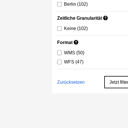
Berlin
(102)
Zeitliche Granularität
?
Keine
(102)
Format
?
WMS
(50)
WFS
(47)
Zurücksetzen
Jetzt filte