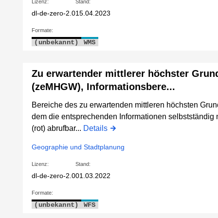
Lizenz:
Stand:
dl-de-zero-2.0
15.04.2023
Formate:
(unbekannt)
WMS
Zu erwartender mittlerer höchster Gru
(zeMHGW), Informationsbere...
Bereiche des zu erwartenden mittleren höchsten Gr
dem die entsprechenden Informationen selbstständig mi
(rot) abrufbar...
Details
Geographie und Stadtplanung
Lizenz:
Stand:
dl-de-zero-2.0
01.03.2022
Formate:
(unbekannt)
WFS