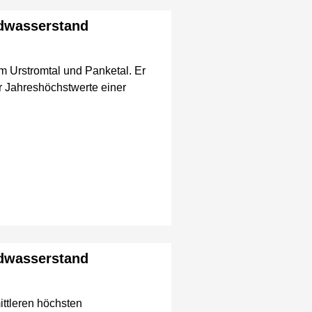
ndwasserstand
m Urstromtal und Panketal. Er
er Jahreshöchstwerte einer
ndwasserstand
ttleren höchsten