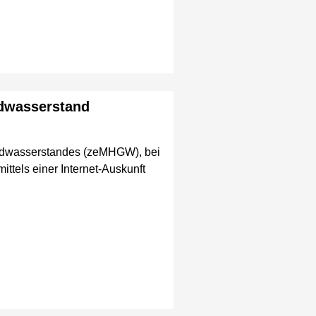
ndwasserstand
undwasserstandes (zeMHGW), bei
ttels einer Internet-Auskunft