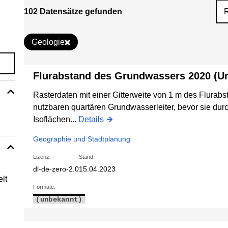
102 Datensätze gefunden
Geologie
Flurabstand des Grundwassers 2020 (U
Rasterdaten mit einer Gitterweite von 1 m des Flurab
nutzbaren quartären Grundwasserleiter, bevor sie durch
Isoflächen...
Details
Geographie und Stadtplanung
Lizenz:
Stand:
dl-de-zero-2.0
15.04.2023
lt
Formate:
(unbekannt)