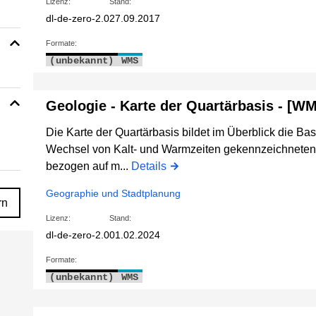
Lizenz:
Stand:
dl-de-zero-2.0
27.09.2017
Formate:
(unbekannt)
WMS
Geologie - Karte der Quartärbasis - [W
Die Karte der Quartärbasis bildet im Überblick die Ba
Wechsel von Kalt- und Warmzeiten gekennzeichneten 
bezogen auf m...
Details
Geographie und Stadtplanung
rn
Lizenz:
Stand:
dl-de-zero-2.0
01.02.2024
Formate:
(unbekannt)
WMS