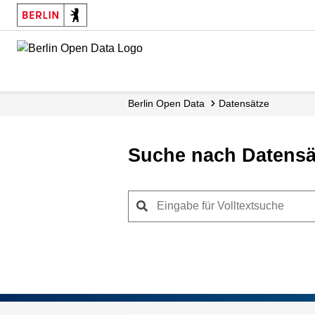
Skip
to
main
content
Berlin Open Data
Datensätze
Suche nach Datensä