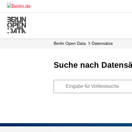
Skip
to
main
content
Berlin Open Data
Datensätze
Suche nach Datensä