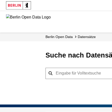
Skip
to
main
content
Berlin Open Data
Datensätze
Suche nach Datensä