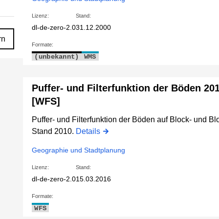
Lizenz:
Stand:
dl-de-zero-2.0
31.12.2000
rn
Formate:
(unbekannt)
WMS
Puffer- und Filterfunktion der Böden 20
[WFS]
Puffer- und Filterfunktion der Böden auf Block- und Blo
Stand 2010.
Details
Geographie und Stadtplanung
Lizenz:
Stand:
dl-de-zero-2.0
15.03.2016
Formate:
WFS