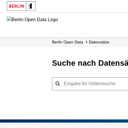
Skip
to
main
content
Berlin Open Data
Datensätze
Suche nach Datensä