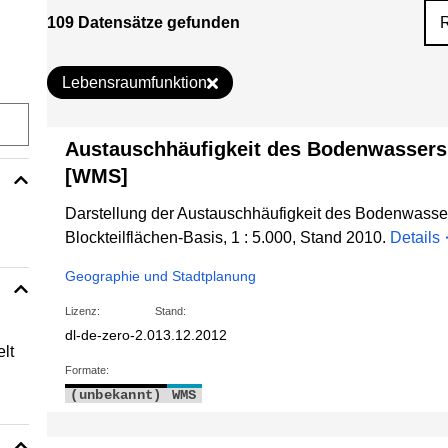
109 Datensätze gefunden
Lebensraumfunktion
Austauschhäufigkeit des Bodenwassers 
[WMS]
Darstellung der Austauschhäufigkeit des Bodenwasser
Blockteilflächen-Basis, 1 : 5.000, Stand 2010.
Details
Geographie und Stadtplanung
Lizenz:
Stand:
dl-de-zero-2.0
13.12.2012
lt
Formate:
(unbekannt)
WMS