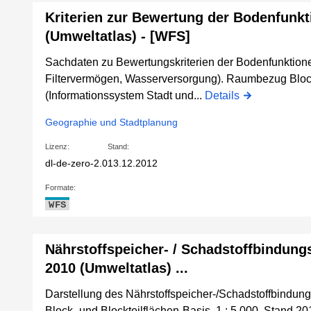
Kriterien zur Bewertung der Bodenfunk
(Umweltatlas) - [WFS]
Sachdaten zu Bewertungskriterien der Bodenfunktione
Filtervermögen, Wasserversorgung). Raumbezug Block
(Informationssystem Stadt und...
Details
Geographie und Stadtplanung
Lizenz:
Stand:
dl-de-zero-2.0
13.12.2012
Formate:
WFS
Nährstoffspeicher- / Schadstoffbindun
2010 (Umweltatlas) ...
Darstellung des Nährstoffspeicher-/Schadstoffbindu
Block- und Blockteilflächen-Basis, 1 : 5.000, Stand 2