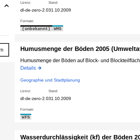
Lizenz:
Stand:
dl-de-zero-2.0
31.10.2009
Formate:
(unbekannt)
WMS
Humusmenge der Böden 2005 (Umweltat
rn
Humusmenge der Böden auf Block- und Blockteilfläch
Details
Geographie und Stadtplanung
Lizenz:
Stand:
dl-de-zero-2.0
31.10.2009
Formate:
WFS
Wasserdurchlässigkeit (kf) der Böden 2