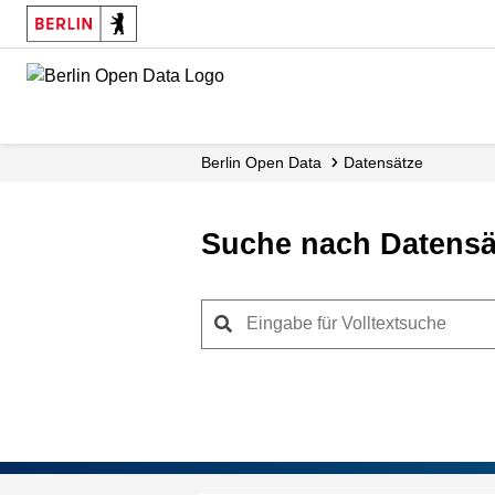
Skip
to
main
content
Berlin Open Data
Datensätze
Suche nach Datensä