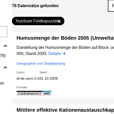
78 Datensätze gefunden
Nutzbare Feldkapazität
Humusmenge der Böden 2005 (Umweltat
Darstellung der Humusmenge der Böden auf Block- und
000, Stand 2005.
Details
(78)
Geographie und Stadtplanung
Lizenz:
Stand:
dl-de-zero-2.0
31.10.2009
lt
Formate:
(unbekannt)
WMS
Mittlere effektive Kationenaustauschka