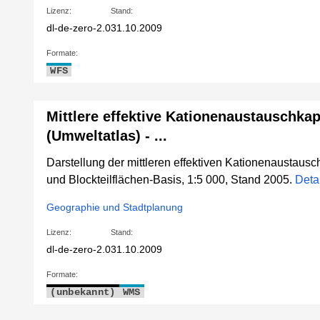
Lizenz:
Stand:
dl-de-zero-2.0
31.10.2009
Formate:
WFS
Mittlere effektive Kationenaustauschka
(Umweltatlas) - ...
Darstellung der mittleren effektiven Kationenaustausc
und Blockteilflächen-Basis, 1:5 000, Stand 2005.
Deta
Geographie und Stadtplanung
Lizenz:
Stand:
dl-de-zero-2.0
31.10.2009
Formate:
(unbekannt)
WMS