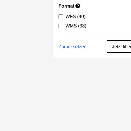
Format
?
WFS
(40)
WMS
(38)
Zurücksetzen
Jetzt filte