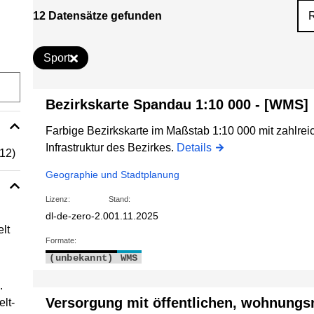
12 Datensätze gefunden
Sport
Bezirkskarte Spandau 1:10 000 - [WMS]
Farbige Bezirkskarte im Maßstab 1:10 000 mit zahlrei
Infrastruktur des Bezirkes.
Details
(12)
Geographie und Stadtplanung
Lizenz:
Stand:
dl-de-zero-2.0
01.11.2025
lt
Formate:
(unbekannt)
WMS
.
Versorgung mit öffentlichen, wohnung
lt-