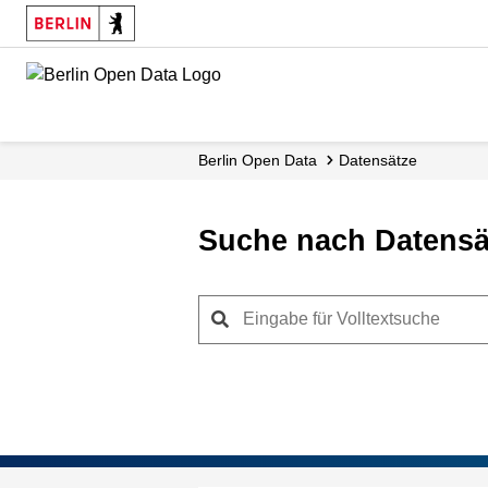
Skip
to
main
content
Berlin Open Data
Datensätze
Suche nach Datensä