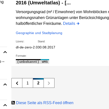
ng
2016 (Umweltatlas) - [...
Versorgungsgrad (m² / Einwohner) von Wohnblöcken mi
wohnungsnahen Grünanlagen unter Berücksichtigung 
halböffentlicher Freiräume.
Details
Geographie und Stadtplanung
Lizenz:
Stand:
dl-de-zero-2.0
30.08.2017
Formate:
o –
(unbekannt)
WMS
1
2
Diese Seite als RSS-Feed öffnen