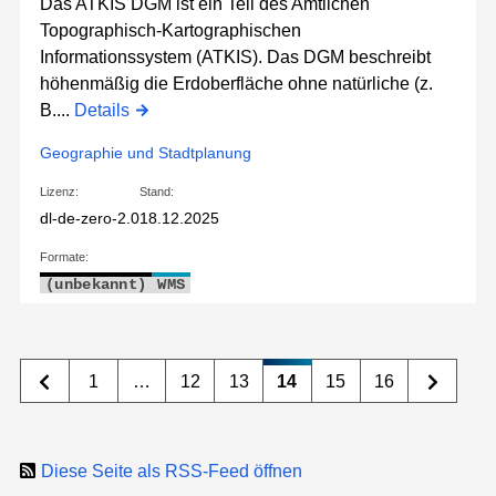
Das ATKIS DGM ist ein Teil des Amtlichen
Topographisch-Kartographischen
Informationssystem (ATKIS). Das DGM beschreibt
höhenmäßig die Erdoberfläche ohne natürliche (z.
B....
Details
Geographie und Stadtplanung
Lizenz:
Stand:
dl-de-zero-2.0
18.12.2025
Formate:
(unbekannt)
WMS
1
…
12
13
14
15
16
Diese Seite als RSS-Feed öffnen