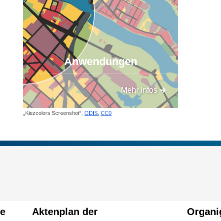
Anwendungen
Mehr Infos
„Kiezcolors Screenshot“,
ODIS
,
CC0
le
Aktenplan der
Organ