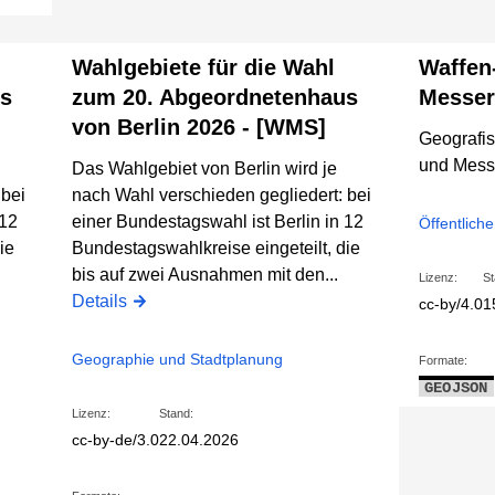
Wahlgebiete für die Wahl
Waffen
us
zum 20. Abgeordnetenhaus
Messer
von Berlin 2026 - [WMS]
Geografis
und Mess
Das Wahlgebiet von Berlin wird je
 bei
nach Wahl verschieden gegliedert: bei
 12
einer Bundestagswahl ist Berlin in 12
Öffentliche
ie
Bundestagswahlkreise eingeteilt, die
bis auf zwei Ausnahmen mit den...
Lizenz:
St
Details
cc-by/4.0
1
Geographie und Stadtplanung
Formate:
GEOJSON
Lizenz:
Stand:
cc-by-de/3.0
22.04.2026