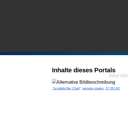
Datensätze
Inhalte dieses Portals
Mehr Info
„
Scrabble Bar Chart
“,
janneke staaks
,
CC BY-NC