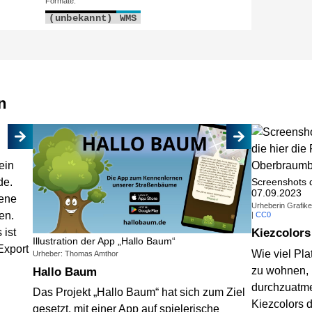
Formate:
(unbekannt)
WMS
n
Screenshots 
07.09.2023
Urheberin Grafik
|
CC0
Kiezcolors
Illustration der App „Hallo Baum“
Wie viel Pla
Urheber: Thomas Amthor
zu wohnen, 
Hallo Baum
durchzuatm
Das Projekt „Hallo Baum“ hat sich zum Ziel
Kiezcolors 
gesetzt, mit einer App auf spielerische