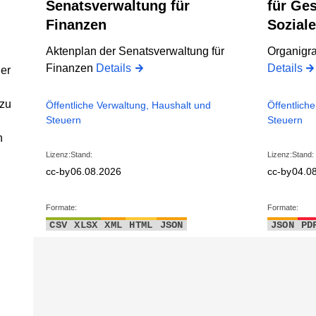
Senatsverwaltung für
für Ge
Finanzen
Sozial
Aktenplan der Senatsverwaltung für
Organigr
Finanzen
Details
Details
der
 zu
Öffentliche Verwaltung, Haushalt und
Öffentlich
Steuern
Steuern
n
Lizenz:
Stand:
Lizenz:
Stand:
cc-by
06.08.2026
cc-by
04.0
Formate:
Formate:
CSV
XLSX
XML
HTML
JSON
JSON
PD