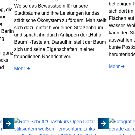
beliebigen P
Weise das Bewusstsein für unsere
g, die
sich dort im
Stadtbäume und ihre Leistungen für das
 von
Flächen auf 
städtische Ökosystem zu fördern. Man stellt
on
Wasser, Wohn
sich dazu einfach vor einen Straßenbaum
 Berlin
kann den Sta
und spricht ihn durch Antippen der „Hallo
ng
auswählen u
Baum“ -Taste an. Daraufhin stellt der Baum
bunte Postka
sich und seine Eigenschaften in einer
n ganz
herunterlad
freundlichen Nachricht vor.
ecks
Mehr
ad
Mehr