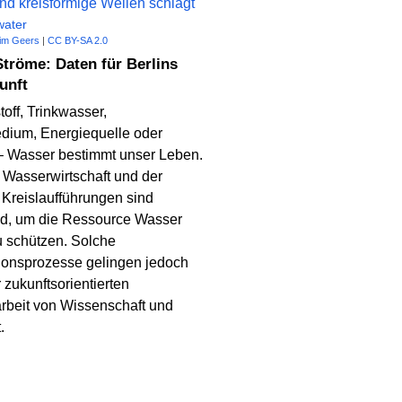
water
im Geers
|
CC BY-SA 2.0
Ströme: Daten für Berlins
unft
off, Trinkwasser,
dium, Energiequelle oder
– Wasser bestimmt unser Leben.
 Wasserwirtschaft und der
Kreislaufführungen sind
d, um die Ressource Wasser
zu schützen. Solche
ionsprozesse gelingen jedoch
r zukunftsorientierten
beit von Wissenschaft und
.