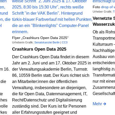
Foto
drop of 
Urheber Grafik:
T
Vernetzte 
Wasserzuk
Ob als Rohst
Flyer „Crashkurs Open Data 2025“
Transportme
Urheberin Grafik:
Senatskanzlei Berlin
|
CC0
Kulturraum 
Crashkurs Open Data 2025
Nachhaltige
Ausbau von 
Der Crashkurs Open Data findet in diesem
entscheiden
Jahr am 2. Juni und am 17. Oktober 2025 in
langfristig 
m 16.
der Verwaltungsakademie Berlin, Turmstr.
Transformat
86, 10559 Berlin statt. Der Kurs richtet sich
nur mit eine
 die
an Mitarbeiter:innen der öffentlichen
Zusammenar
Verwaltung, insbesondere an diejenigen,
Gesellschaft
te
die für Open Data, Datenmanagement, IT,
ches
Recht/Datenschutz und Digitalisierung
Mehr
olle
zuständig sind. Der Kurs ist für Personen
rkes
aller Erfahrungsstufen geeignet und