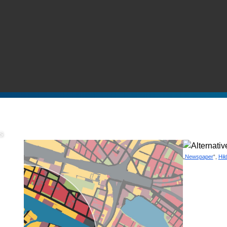
s
„
Newspaper
“,
Hil