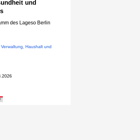
sundheit und
es
amm des Lageso Berlin
e Verwaltung, Haushalt und
8.2026
F