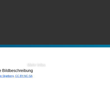
Artikel
Mehr Infos
de Skjølberg
,
CC BY-NC-SA