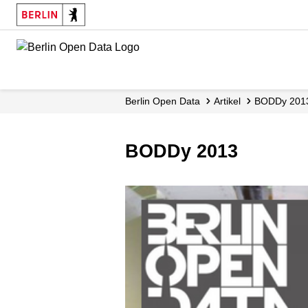
Skip
to
main
content
Berlin Open Data
Artikel
BODDy 201
BODDy 2013