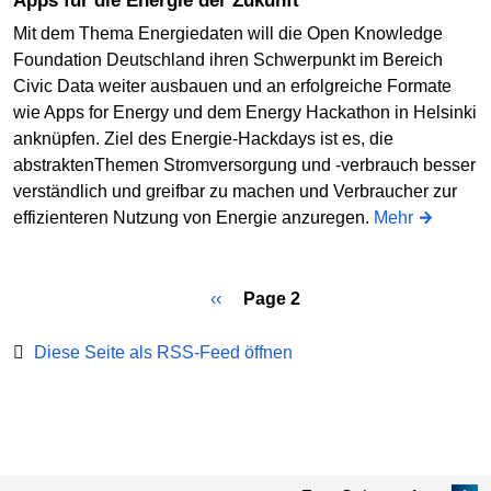
Apps für die Energie der Zukunft
Mit dem Thema Energiedaten will die Open Knowledge
Foundation Deutschland ihren Schwerpunkt im Bereich
Civic Data weiter ausbauen und an erfolgreiche Formate
wie Apps for Energy und dem Energy Hackathon in Helsinki
anknüpfen. Ziel des Energie-Hackdays ist es, die
abstraktenThemen Stromversorgung und -verbrauch besser
verständlich und greifbar zu machen und Verbraucher zur
effizienteren Nutzung von Energie anzuregen.
Mehr
P
‹‹
Page 2
Pagination
r
e
Diese Seite als RSS-Feed öffnen
v
i
o
u
s