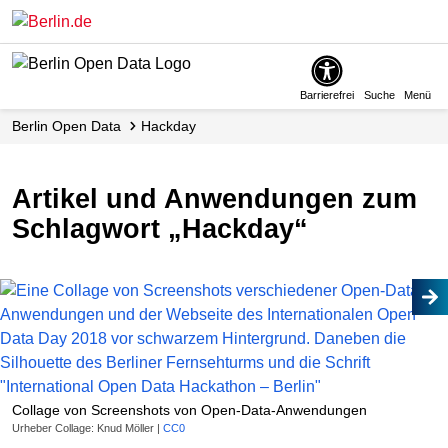
Skip
to
main
content
Barrierefrei
Suche
Menü
Berlin Open Data
Hackday
Artikel und Anwendungen zum
Schlagwort „Hackday“
Collage von Screenshots von Open-Data-Anwendungen
Urheber Collage: Knud Möller |
CC0