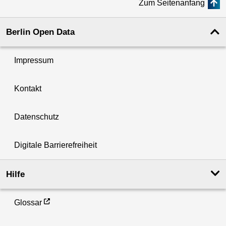
Zum Seitenanfang
p
a
Berlin Open Data
g
e
Impressum
Kontakt
Datenschutz
Digitale Barrierefreiheit
Hilfe
Glossar