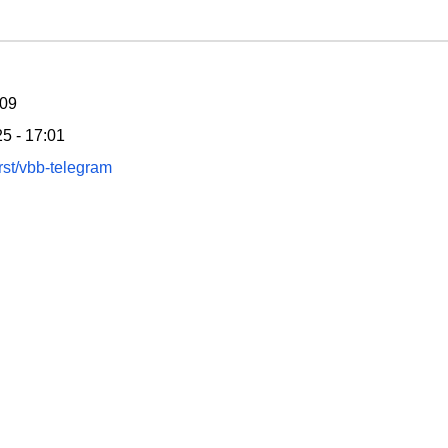
:09
5 - 17:01
rst/vbb-telegram