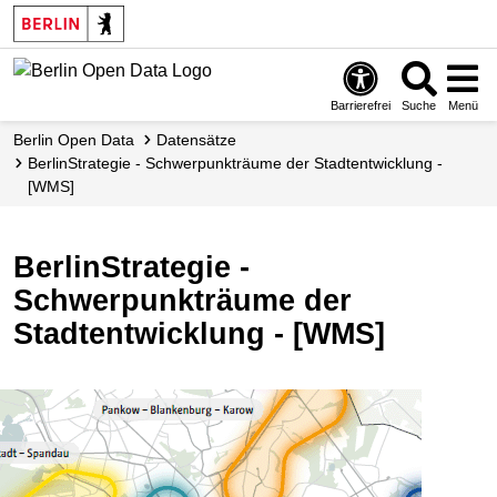
Skip
to
main
content
Barrierefrei
Suche
Menü
Berlin Open Data
Datensätze
BerlinStrategie - Schwerpunkträume der Stadtentwicklung -
[WMS]
BerlinStrategie -
Schwerpunkträume der
Stadtentwicklung - [WMS]