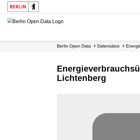
Skip
to
main
content
Berlin Open Data
Datensätze
Energi
Energieverbrauchsüb
Lichtenberg