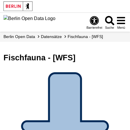
Skip
to
main
content
Barrierefrei
Suche
Menü
Berlin Open Data
Datensätze
Fischfauna - [WFS]
Fischfauna - [WFS]