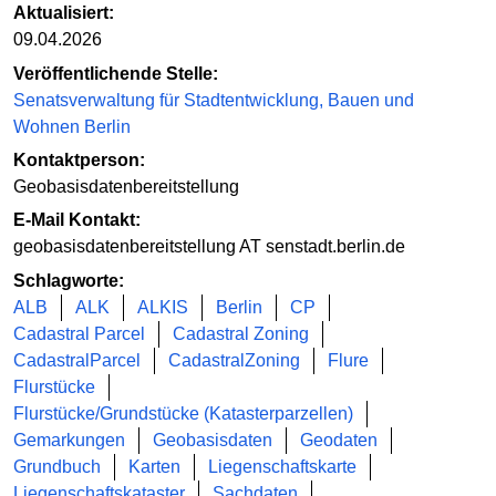
Aktualisiert:
09.04.2026
Veröffentlichende Stelle:
Senatsverwaltung für Stadtentwicklung, Bauen und
Wohnen Berlin
Kontaktperson:
Geobasisdatenbereitstellung
E-Mail Kontakt:
geobasisdatenbereitstellung AT senstadt.berlin.de
Schlagworte:
ALB
ALK
ALKIS
Berlin
CP
Cadastral Parcel
Cadastral Zoning
CadastralParcel
CadastralZoning
Flure
Flurstücke
Flurstücke/Grundstücke (Katasterparzellen)
Gemarkungen
Geobasisdaten
Geodaten
Grundbuch
Karten
Liegenschaftskarte
Liegenschaftskataster
Sachdaten