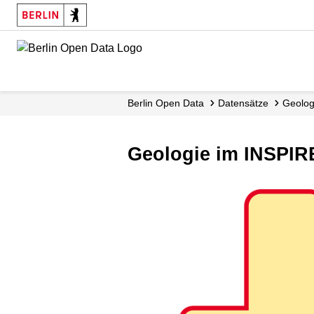
Skip
to
main
content
Berlin Open Data
Datensätze
Geolog
Geologie im INSPIR