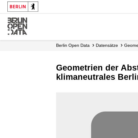
Skip
to
main
content
Berlin Open Data
Datensätze
Geomet
Geometrien der Abs
klimaneutrales Berl