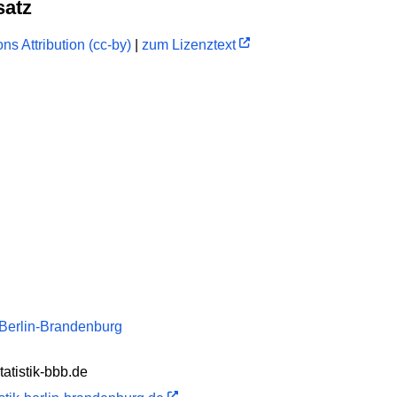
satz
s Attribution (cc-by)
|
zum Lizenztext
k Berlin-Brandenburg
atistik-bbb.de