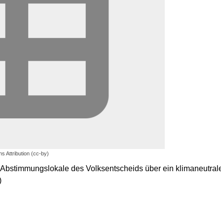
s Attribution (cc-by)
r Abstimmungslokale des Volksentscheids über ein klimaneutra
)