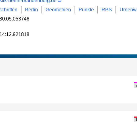
istik-berlin-brandenburg.de
chriften
Berlin
Geometrien
Punkte
RBS
Urnenwa
30:05.053746
14:12.921818