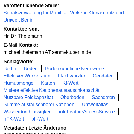
Veröffentlichende Stelle:
Senatsverwaltung für Mobilität, Verkehr, Klimaschutz und
Umwelt Berlin
Kontaktperson:
Hr. Dr. Thelemann
E-Mail Kontakt:
michael.thelemann AT senmvku.berlin.de
Schlagworte:
Berlin
Boden
Bodenkundliche Kennwerte
Effektiver Wurzelraum
Flachwurzler
Geodaten
Humusmenge
Karten
Kf-Wert
Mittlere effektive Kationenaustauschkapazität
Nutzbare Feldkapazität
Oberboden
Sachdaten
Summe austauschbarer Kationen
Umweltatlas
Wasserdurchlässigkeit
infoFeatureAccessService
nFK-Wert
ph-Wert
Metadaten Letzte Änderung