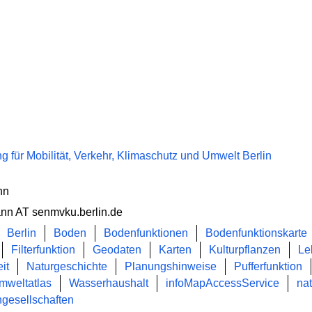
 für Mobilität, Verkehr, Klimaschutz und Umwelt Berlin
nn
nn AT senmvku.berlin.de
Berlin
Boden
Bodenfunktionen
Bodenfunktionskarte
Filterfunktion
Geodaten
Karten
Kulturpflanzen
Le
it
Naturgeschichte
Planungshinweise
Pufferfunktion
mweltatlas
Wasserhaushalt
infoMapAccessService
na
ngesellschaften