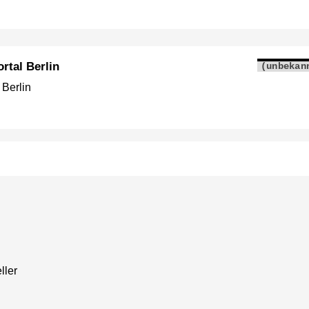
rtal Berlin
(unbekan
 Berlin
ller