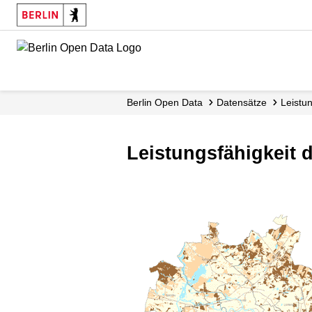
Skip
to
main
content
Berlin Open Data
Datensätze
Leistu
Leistungsfähigkeit 