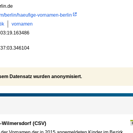
lin.de
com/berlin/haeufige-vornamen-berlin
tik
vornamen
:03:19.163486
:37:03.346104
sem Datensatz wurden anonymisiert.
-Wilmersdorf (CSV)
e der Vornamen der in 2015 angemeldeten Kinder im Bezirk.