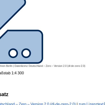
en Berlin | Datenlizenz Deutschland – Zero – Version 2.0 (dl-de-zero-2.0)
Maßstab 1:4 300
satz
schland – Zero – Version 2.0 (dl-de-zero-2.0)
|
zum Lizenztext