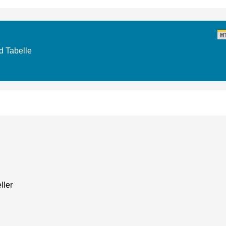
H
d Tabelle
ller