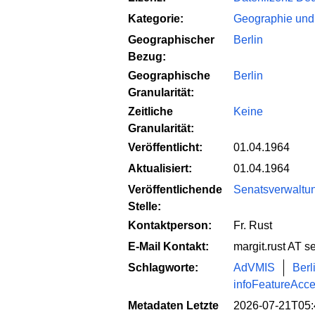
Kategorie:
Geographie und
Geographischer
Berlin
Bezug:
Geographische
Berlin
Granularität:
Zeitliche
Keine
Granularität:
Veröffentlicht:
01.04.1964
Aktualisiert:
01.04.1964
Veröffentlichende
Senatsverwaltun
Stelle:
Kontaktperson:
Fr. Rust
E-Mail Kontakt:
margit.rust AT s
Schlagworte:
AdVMIS
Berl
infoFeatureAcc
Metadaten Letzte
2026-07-21T05: