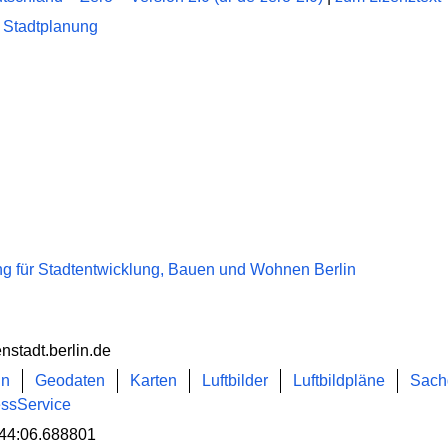
 Stadtplanung
g für Stadtentwicklung, Bauen und Wohnen Berlin
enstadt.berlin.de
in
Geodaten
Karten
Luftbilder
Luftbildpläne
Sach
essService
44:06.688801