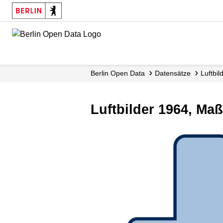
Skip
to
main
content
Berlin Open Data
Datensätze
Luftbi
Luftbilder 1964, Maß