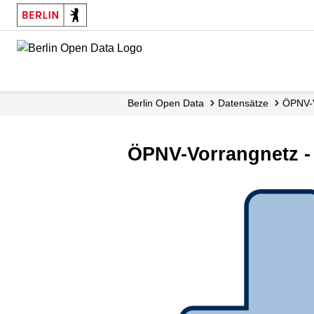
Skip
to
main
content
Berlin Open Data
Datensätze
ÖPNV-V
ÖPNV-Vorrangnetz -