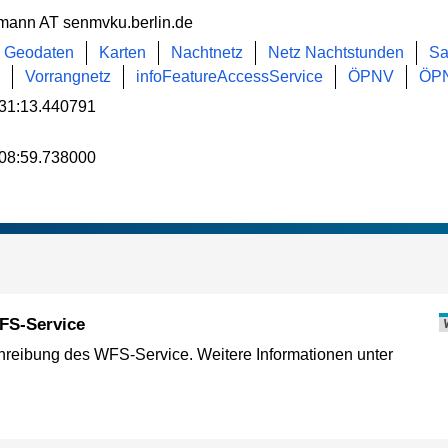
mann AT senmvku.berlin.de
Geodaten
Karten
Nachtnetz
Netz Nachtstunden
Sa
Vorrangnetz
infoFeatureAccessService
ÖPNV
ÖPN
31:13.440791
08:59.738000
FS-Service
eibung des WFS-Service. Weitere Informationen unter