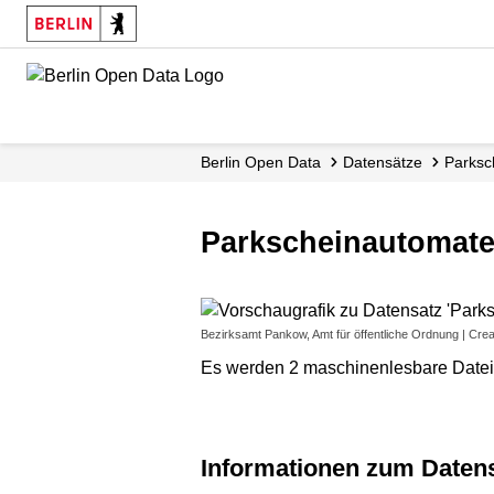
Skip
to
main
content
Berlin Open Data
Datensätze
Parksc
Parkscheinautomaten
Bezirksamt Pankow, Amt für öffentliche Ordnung | Crea
Es werden 2 maschinenlesbare Dateie
Informationen zum Daten