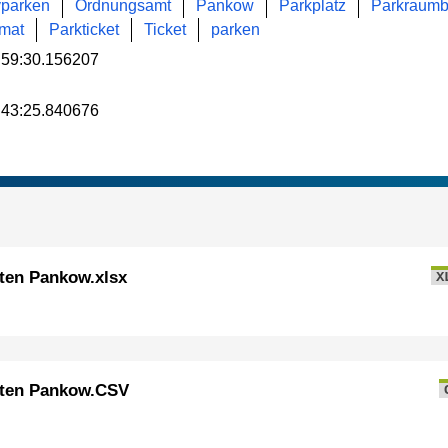
parken
Ordnungsamt
Pankow
Parkplatz
Parkraumb
mat
Parkticket
Ticket
parken
:59:30.156207
:43:25.840676
ten Pankow.xlsx
X
aten Pankow.CSV