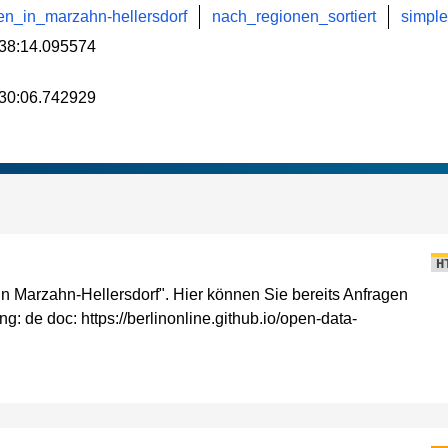
ten_in_marzahn-hellersdorf
nach_regionen_sortiert
simpl
38:14.095574
30:06.742929
H
in Marzahn-Hellersdorf". Hier können Sie bereits Anfragen
: de doc: https://berlinonline.github.io/open-data-