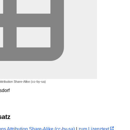
ribution Share-Alike (cc-by-sa)
sdorf
satz
s Attribution Share-Alike (cc-by-sa)
|
zum Lizenztext