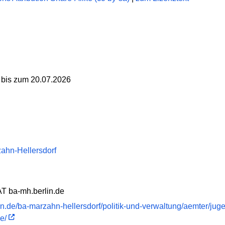
 bis zum 20.07.2026
ahn-Hellersdorf
AT ba-mh.berlin.de
lin.de/ba-marzahn-hellersdorf/politik-und-verwaltung/aemter/ju
e/