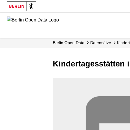
Skip
to
main
content
Berlin Open Data
Datensätze
Kinder
Kindertagesstätten 