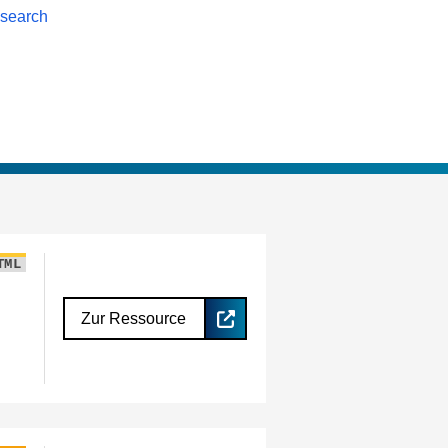
esearch
TML
Zur Ressource