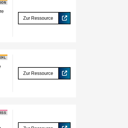
SON
re
Zur Ressource
XML
e
Zur Ressource
RSS