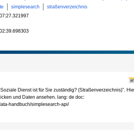
te
simplesearch
straßenverzeichnis
07:27.321997
02:39.698303
H
ziale Dienst ist für Sie zuständig? (Straßenverzeichnis)". Hie
icken und Daten ansehen. lang: de doc:
n-data-handbuch/simplesearch-api/