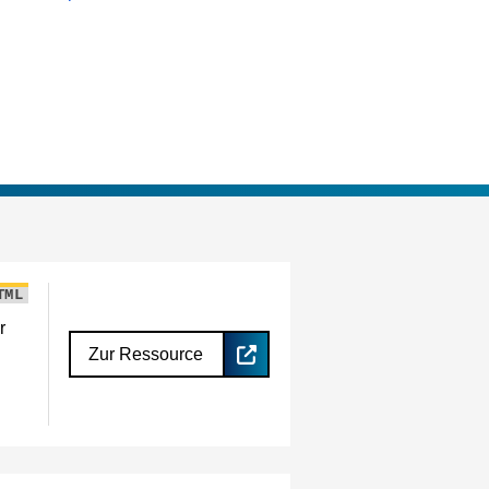
TML
r
Zur Ressource