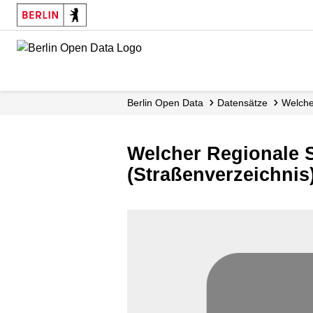
Skip
to
main
content
Berlin Open Data
Datensätze
Welcher
Welcher Regionale So
(Straßenverzeichnis