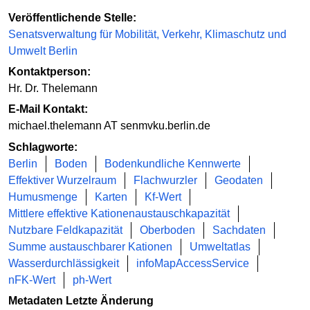
Veröffentlichende Stelle:
Senatsverwaltung für Mobilität, Verkehr, Klimaschutz und
Umwelt Berlin
Kontaktperson:
Hr. Dr. Thelemann
E-Mail Kontakt:
michael.thelemann AT senmvku.berlin.de
Schlagworte:
Berlin
Boden
Bodenkundliche Kennwerte
Effektiver Wurzelraum
Flachwurzler
Geodaten
Humusmenge
Karten
Kf-Wert
Mittlere effektive Kationenaustauschkapazität
Nutzbare Feldkapazität
Oberboden
Sachdaten
Summe austauschbarer Kationen
Umweltatlas
Wasserdurchlässigkeit
infoMapAccessService
nFK-Wert
ph-Wert
Metadaten Letzte Änderung