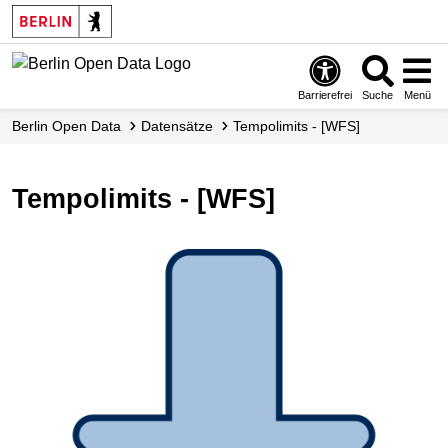
Skip
to
main
content
Barrierefrei
Suche
Menü
Berlin Open Data
Datensätze
Tempolimits - [WFS]
Tempolimits - [WFS]