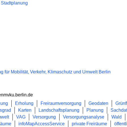
 Stadtplanung
 für Mobilität, Verkehr, Klimaschutz und Umwelt Berlin
enmvku.berlin.de
ung
Erholung
Freiraumversorgung
Geodaten
Grünf
sgrad
Karten
Landschaftsplanung
Planung
Sachda
welt
VAG
Versorgung
Versorgungsanalyse
Wald
iräume
infoMapAccessService
private Freiräume
öffent