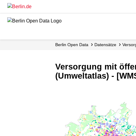
Skip
to
main
content
Berlin Open Data
Datensätze
Versor
Versorgung mit öff
(Umweltatlas) - [WM