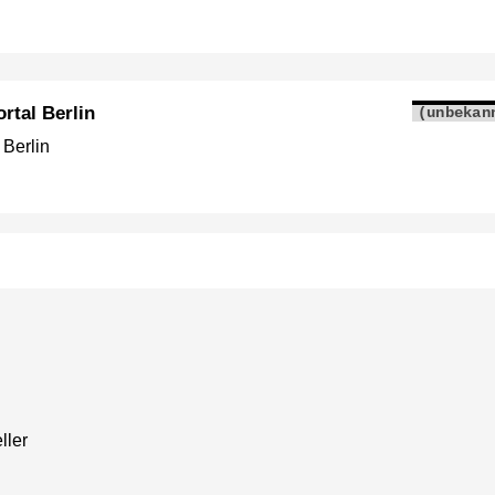
rtal Berlin
(unbekan
 Berlin
ller