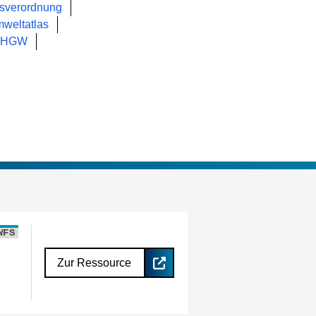
gsverordnung
weltatlas
MHGW
WFS
Zur Ressource