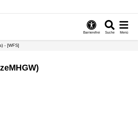
Barrierefrei
Suche
Menü
s) - [WFS]
 (zeMHGW)