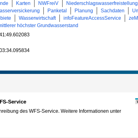
ände
Karten
NWFreiV
Niederschlagswasserfreistellun
asserversickerung
Panketal
Planung
Sachdaten
Um
biete
Wasserwirtschaft
infoFeatureAccessService
ze
mittlerer höchster Grundwasserstand
41:49.602083
03:34.095834
FS-Service
eibung des WFS-Service. Weitere Informationen unter