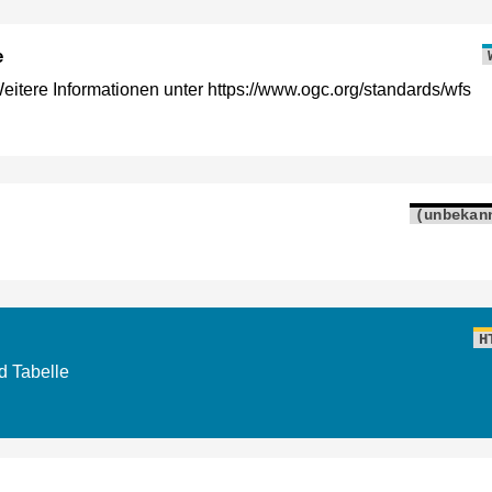
e
tere Informationen unter https://www.ogc.org/standards/wfs
(unbekan
H
d Tabelle