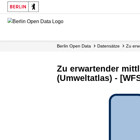
Skip
to
main
content
Berlin Open Data
Datensätze
Zu erw
Zu erwartender mit
(Umweltatlas) - [WF