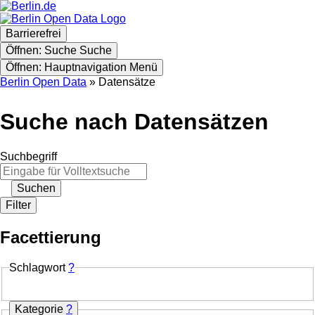
Skip
to
main
Barrierefrei
content
Öffnen: Suche
Suche
Öffnen: Hauptnavigation
Menü
Berlin Open Data
Datensätze
Suche nach Datensätzen
Suchbegriff
Suchen
Filter
Facettierung
Schlagwort
?
Kategorie
?