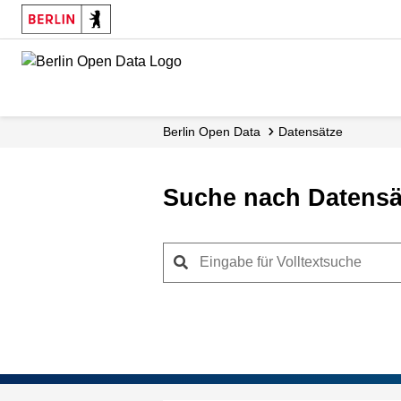
Skip
to
main
content
Berlin Open Data
Datensätze
Suche nach Datensä