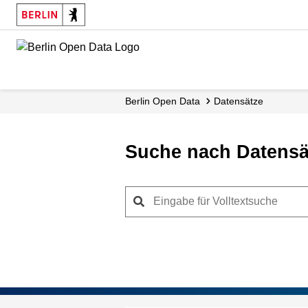
Skip
to
main
content
Berlin Open Data
Datensätze
Suche nach Datensä