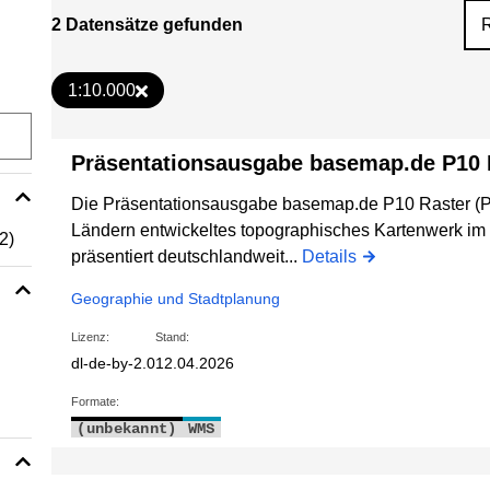
2 Datensätze gefunden
1:10.000
Präsentationsausgabe basemap.de P10 R
Die Präsentationsausgabe basemap.de P10 Raster (P1
Ländern entwickeltes topographisches Kartenwerk im
(2)
präsentiert deutschlandweit...
Details
Geographie und Stadtplanung
Lizenz:
Stand:
dl-de-by-2.0
12.04.2026
Formate:
(unbekannt)
WMS