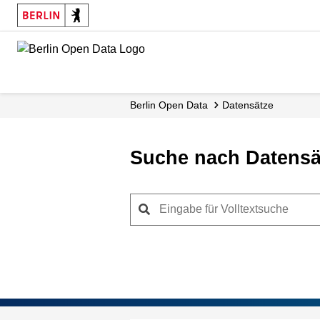
Skip
to
main
content
Berlin Open Data
Datensätze
Suche nach Datensä