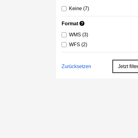
Keine
(7)
Format
?
WMS
(3)
WFS
(2)
Zurücksetzen
Jetzt filte