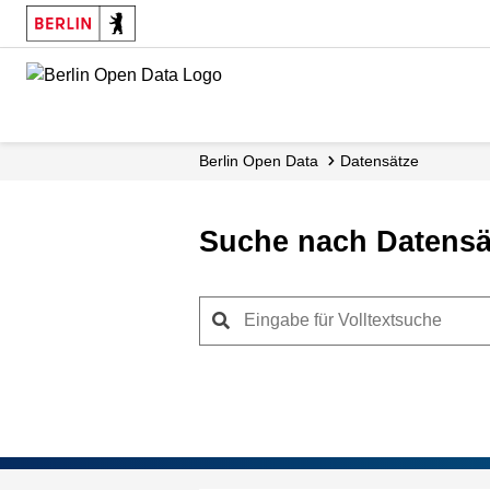
Skip
to
main
content
Berlin Open Data
Datensätze
Suche nach Datensä