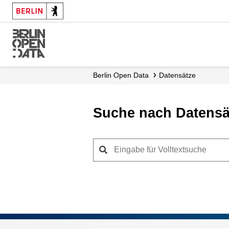
Skip
to
main
content
Berlin Open Data
Datensätze
Suche nach Datensä