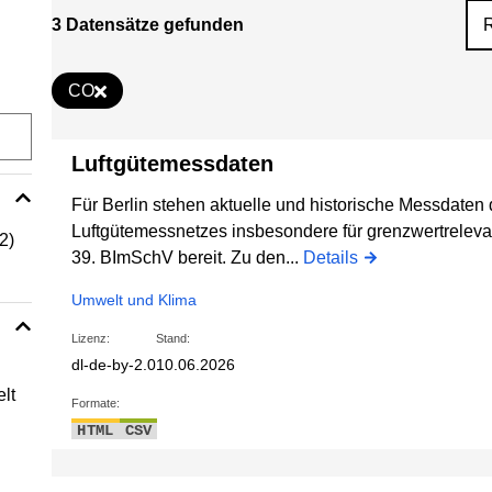
3 Datensätze gefunden
CO
Luftgütemessdaten
Für Berlin stehen aktuelle und historische Messdaten 
Luftgütemessnetzes insbesondere für grenzwertreleva
(2)
39. BImSchV bereit. Zu den...
Details
Umwelt und Klima
Lizenz:
Stand:
dl-de-by-2.0
10.06.2026
lt
Formate:
HTML
CSV