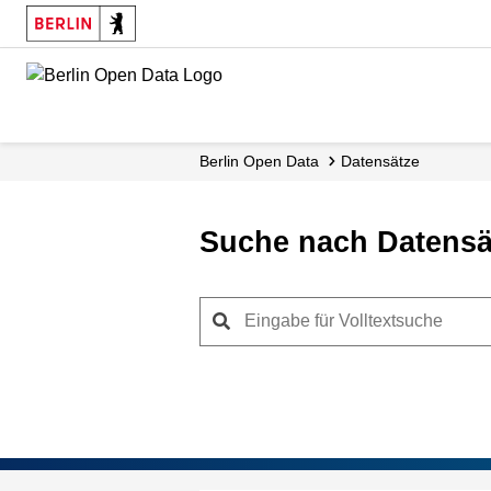
Skip
to
main
content
Berlin Open Data
Datensätze
Suche nach Datensä