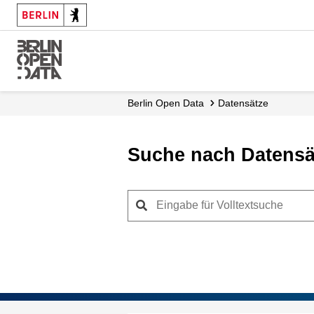
Skip
to
main
content
Berlin Open Data
Datensätze
Suche nach Datensä