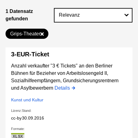
1 Datensatz
gefunden
Grips-Theater
3-EUR-Ticket
Anzahl verkaufter "3 € Tickets" an den Berliner
Bühnen für Bezieher von Arbeitslosengeld II,
Sozialhilfeempfängern, Grundsicherungsrentnern
und Asylbewerbern
Details
Kunst und Kultur
Lizenz:
Stand:
cc-by
30.09.2016
Formate:
XLSX