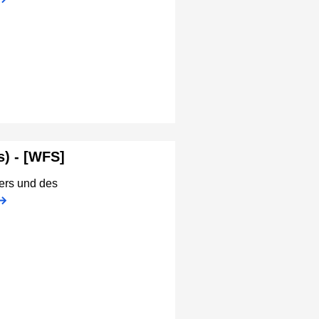
) - [WFS]
ers und des