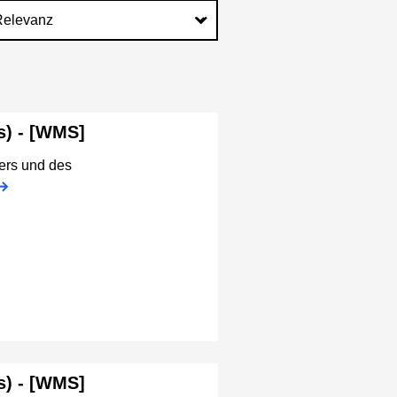
s) - [WMS]
ers und des
s) - [WMS]