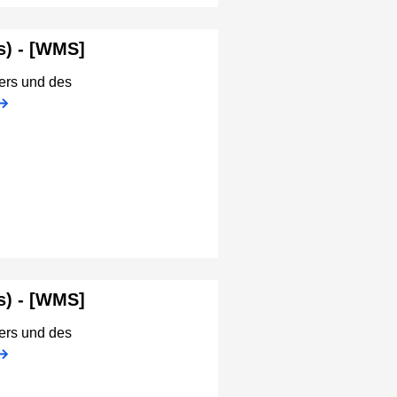
s) - [WMS]
ers und des
s) - [WMS]
ers und des