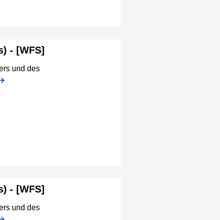
) - [WFS]
ers und des
) - [WFS]
ers und des