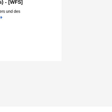
) - [WFS]
ers und des