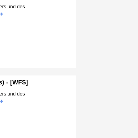
ers und des
) - [WFS]
ers und des