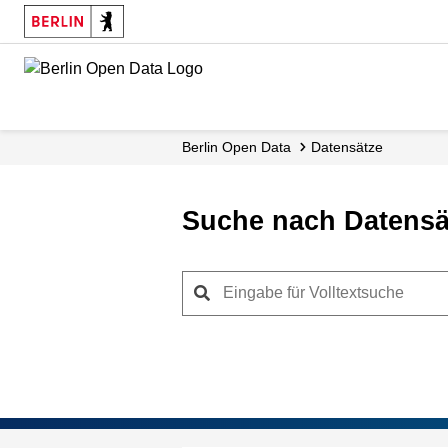
Skip
to
main
content
Berlin Open Data
Datensätze
Suche nach Datensä