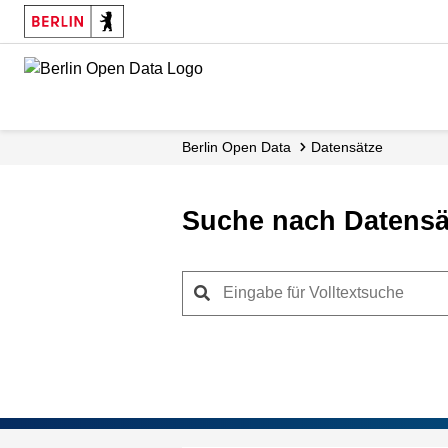
Skip
to
main
content
Berlin Open Data
Datensätze
Suche nach Datensä