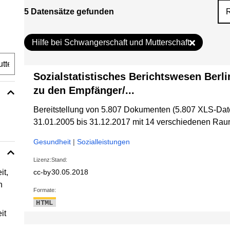
5 Datensätze gefunden
Hilfe bei Schwangerschaft und Mutterschaft
Sozialstatistisches Berichtswesen Berli
zu den Empfänger/...
Bereitstellung von 5.807 Dokumenten (5.807 XLS-Dat
31.01.2005 bis 31.12.2017 mit 14 verschiedenen R
Gesundheit
|
Sozialleistungen
Lizenz:
Stand:
it,
cc-by
30.05.2018
n
Formate:
HTML
it