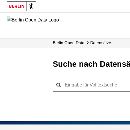
Skip
to
main
content
Berlin Open Data
Datensätze
Suche nach Datensä