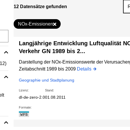
12 Datensätze gefunden
NOx-Emissionen
Langjährige Entwicklung Luftqualität N
Verkehr GN 1989 bis 2...
Darstellung der NOx-Emissionswerte der Verursacher
(12)
Zeitabschnitt 1989 bis 2009
Details
Geographie und Stadtplanung
Lizenz:
Stand:
lt
dl-de-zero-2.0
01.08.2011
Formate:
WFS