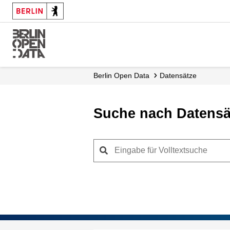
Skip
to
main
content
Berlin Open Data
Datensätze
Suche nach Datensä