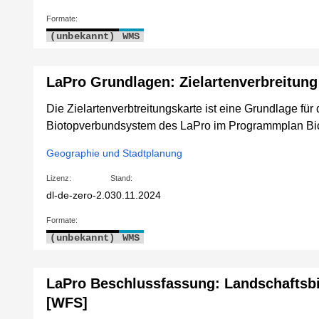
Formate:
(unbekannt)
WMS
LaPro Grundlagen: Zielartenverbreitung
Die Zielartenverbtreitungskarte ist eine Grundlage für
Biotopverbundsystem des LaPro im Programmplan Bio
Geographie und Stadtplanung
Lizenz:
Stand:
dl-de-zero-2.0
30.11.2024
Formate:
(unbekannt)
WMS
LaPro Beschlussfassung: Landschaftsbi
[WFS]