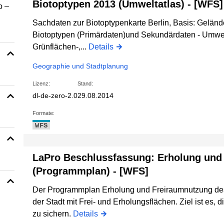
Biotoptypen 2013 (Umweltatlas) - [WFS]
o –
Sachdaten zur Biotoptypenkarte Berlin, Basis: Gelände
Biotoptypen (Primärdaten)und Sekundärdaten - Umwelt
Grünflächen-,...
Details
Geographie und Stadtplanung
Lizenz:
Stand:
dl-de-zero-2.0
29.08.2014
Formate:
WFS
LaPro Beschlussfassung: Erholung und
(Programmplan) - [WFS]
Der Programmplan Erholung und Freiraumnutzung des
der Stadt mit Frei- und Erholungsflächen. Ziel ist es,
zu sichern.
Details