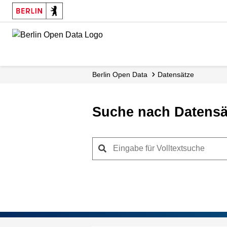
Skip
to
main
content
Berlin Open Data
Datensätze
Suche nach Datensä