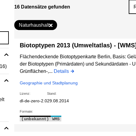
16 Datensätze gefunden
Naturhaushalt
Biotoptypen 2013 (Umweltatlas) - [WMS
Flächendeckende Biotoptypenkarte Berlin, Basis: Gel
der Biotoptypen (Primärdaten) und Sekundärdaten - Um
(16)
Grünflächen-,...
Details
Geographie und Stadtplanung
Lizenz:
Stand:
lt
dl-de-zero-2.0
29.08.2014
Formate:
(unbekannt)
WMS